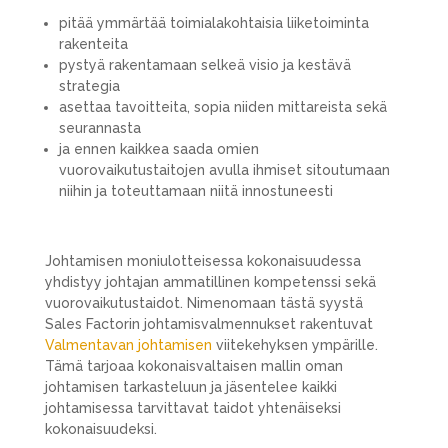
pitää ymmärtää toimialakohtaisia liiketoiminta
rakenteita
pystyä rakentamaan selkeä visio ja kestävä
strategia
asettaa tavoitteita, sopia niiden mittareista sekä
seurannasta
ja ennen kaikkea saada omien
vuorovaikutustaitojen avulla ihmiset sitoutumaan
niihin ja toteuttamaan niitä innostuneesti
Johtamisen moniulotteisessa kokonaisuudessa
yhdistyy johtajan ammatillinen kompetenssi sekä
vuorovaikutustaidot. Nimenomaan tästä syystä
Sales Factorin johtamisvalmennukset rakentuvat
Valmentavan johtamisen
viitekehyksen ympärille.
Tämä tarjoaa kokonaisvaltaisen mallin oman
johtamisen tarkasteluun ja jäsentelee kaikki
johtamisessa tarvittavat taidot yhtenäiseksi
kokonaisuudeksi.