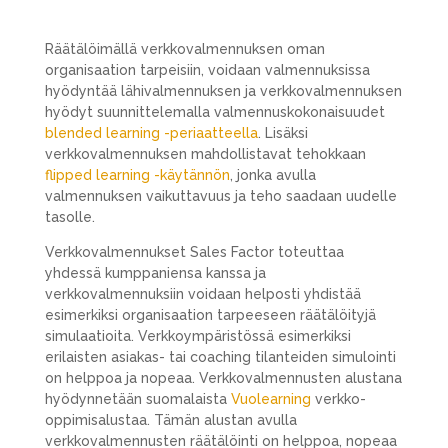
Räätälöimällä verkkovalmennuksen oman
organisaation tarpeisiin, voidaan valmennuksissa
hyödyntää lähivalmennuksen ja verkkovalmennuksen
hyödyt suunnittelemalla valmennuskokonaisuudet
blended learning -periaatteella
. Lisäksi
verkkovalmennuksen mahdollistavat tehokkaan
flipped learning -käytännön
, jonka avulla
valmennuksen vaikuttavuus ja teho saadaan uudelle
tasolle.
Verkkovalmennukset Sales Factor toteuttaa
yhdessä kumppaniensa kanssa ja
verkkovalmennuksiin voidaan helposti yhdistää
esimerkiksi organisaation tarpeeseen räätälöityjä
simulaatioita. Verkkoympäristössä esimerkiksi
erilaisten asiakas- tai coaching tilanteiden simulointi
on helppoa ja nopeaa. Verkkovalmennusten alustana
hyödynnetään suomalaista
Vuolearning
verkko-
oppimisalustaa. Tämän alustan avulla
verkkovalmennusten räätälöinti on helppoa, nopeaa